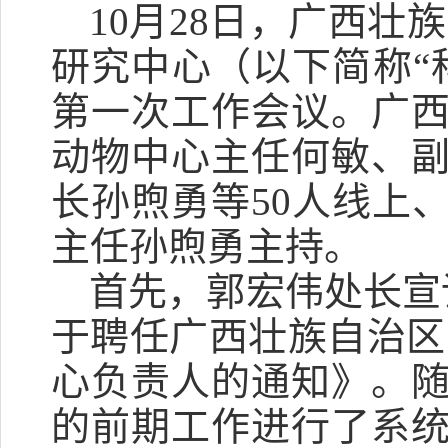
1
0
月
28
日，
广西壮族
研究中心
（以下简称
“
第一次工作会议
。
广
动物中心主任何敏、
长
孙煦勇等
5
0
人线上
主任
孙
煦勇主持。
首先，
郭宏伟
处长
宣
于聘任
广西壮族自治区
心负责人的通知
》
。
的
前期工作进行了
系